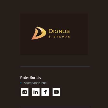
Redes Sociais
Acompanhe-nos:
I
L
F
Y
nstag
inked
aceb
outu
ram
In
ook
be