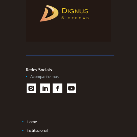
Redes Sociais
Acompanhe-nos:
I
L
F
Y
nstag
inked
aceb
outu
ram
In
ook
be
Home
Institucional