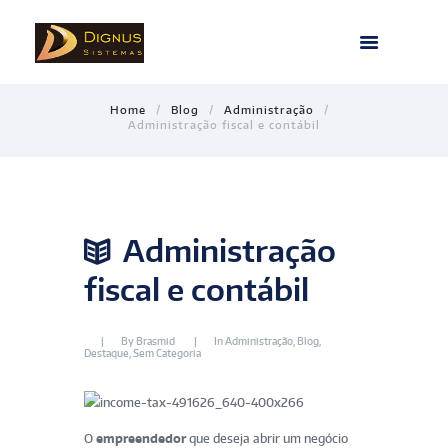
Home
Blog
Administração
Administração fiscal e contábil
Administração
fiscal e contábil
By
Brasmid
In
Administração
,
Blog
,
Destaque
,
Sem Categoria
O
empreendedor
que deseja abrir um negócio