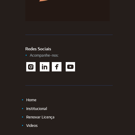
Redes Sociais
Acompanhe-nos:
I
L
F
Y
nstag
inked
aceb
outu
ram
In
ook
be
Home
Institucional
Renovar Licença
Videos