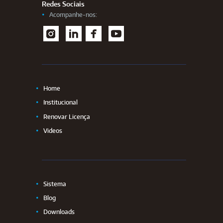
Redes Sociais
Acompanhe-nos:
I
L
F
Y
nstag
inked
aceb
outu
ram
In
ook
be
Home
Institucional
Renovar Licença
Videos
Sistema
Blog
Downloads