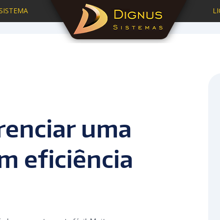
SISTEMA
L
Home
Blog
Blog
Como
renciar uma
 eficiência