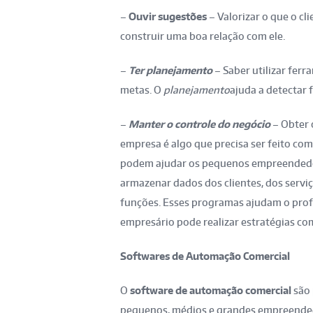
–
Ouvir sugestões
– Valorizar o que o cl
construir uma boa relação com ele.
–
Ter planejamento
– Saber utilizar fer
metas. O
planejamento
ajuda a detectar 
–
Manter o controle do negócio
– Obter 
empresa é algo que precisa ser feito co
podem ajudar os pequenos empreendedor
armazenar dados dos clientes, dos serviç
funções. Esses programas ajudam o profis
empresário pode realizar estratégias co
Softwares de Automação Comercial
O
software de automação comercial
são 
pequenos, médios e grandes empreendedo