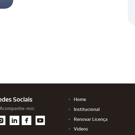
edes Sociais
Home
Acompanhe-nos:
Institucional
Renovar Licença
I
L
F
Y
sta
inke
aceb
out
Videos