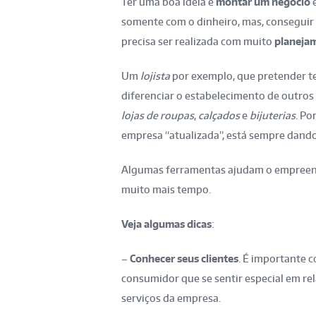
Ter uma boa ideia e
montar um negócio
é
somente com o dinheiro, mas, conseguir
precisa ser realizada com muito
planeja
Um
lojista
por exemplo, que pretender te
diferenciar o estabelecimento de outro
lojas de roupas
,
calçados
e
bijuterias
. Po
empresa “atualizada”, está sempre dando
Algumas ferramentas ajudam o empreend
muito mais tempo.
Veja algumas dicas
:
–
Conhecer seus clientes
. É importante c
consumidor que se sentir especial em rel
serviços da empresa.