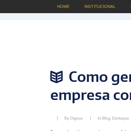
HOME
INSTITUCIONAL
Como ge
empresa com
By
Dignus
In
Blog
,
Destaque