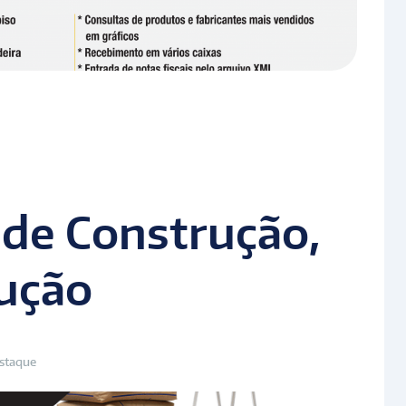
 de Construção,
lução
staque