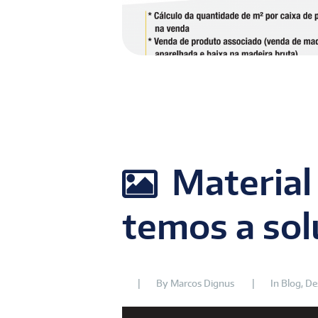
Material
temos a so
By
Marcos Dignus
In
Blog
,
De