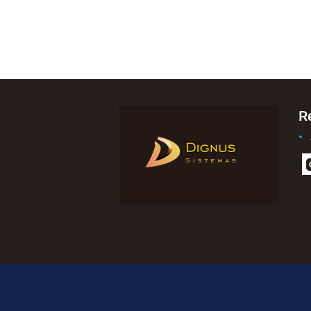
R
n
g
m