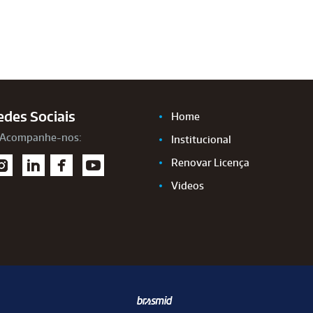
edes Sociais
Home
Acompanhe-nos:
Institucional
Renovar Licença
I
L
F
Y
sta
inke
aceb
out
Videos
ra
dIn
ook
ube
C